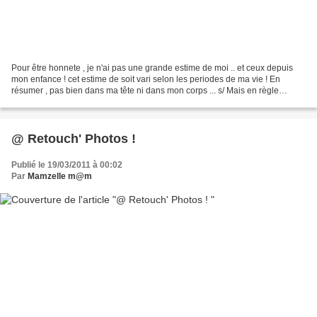
Pour être honnete , je n'ai pas une grande estime de moi .. et ceux depuis
mon enfance ! cet estime de soit vari selon les periodes de ma vie ! En
résumer , pas bien dans ma tête ni dans mon corps ... s/ Mais en règle
général , mon estime de moi même...
@ Retouch' Photos !
Publié le 19/03/2011 à 00:02
Par
Mamzelle m@m