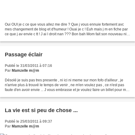
Oui OUI je c ce que vous allez me dire ? Que j vous ennuie fortement avc
mes changement de blog et d'humeur ! Ouai je c ! Euh mais j m en fiche par
ce que j av envie c tt ! J ai l droit nan ??? Bon bah Mom fait son nouveau nid
ici ! Pour combien de tps...
Passage éclair
Publié le 31/03/2011 à 07:16
Par
Mamzelle m@m
Désolé je suis pas tres presente , ni ici ni meme sur mon fofo d'ailleur , je
n'arrive plus à trouvé le temps de venir , ne m'en voulez pas , ce n'est pas
faute d'en avoir envie ... J vous embrasse et je voulez faire un billet pour mes
6 mois de blogs...
La vie est si peu de chose ...
Publié le 25/03/2011 à 09:37
Par
Mamzelle m@m