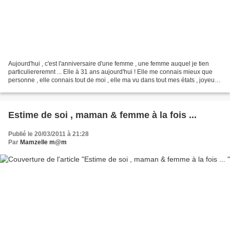
Aujourd'hui , c'est l'anniversaire d'une femme , une femme auquel je tien
particuliereremnt ... Elle à 31 ans aujourd'hui ! Elle me connais mieux que
personne , elle connais tout de moi , elle ma vu dans tout mes états , joyeuse
, triste , en colère ,...
Estime de soi , maman & femme à la fois ...
Publié le 20/03/2011 à 21:28
Par
Mamzelle m@m