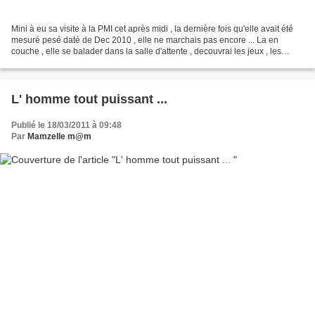
Mini à eu sa visite à la PMI cet après midi , la dernière fois qu'elle avait été
mesuré pesé daté de Dec 2010 , elle ne marchais pas encore ... La en
couche , elle se balader dans la salle d'attente , decouvrai les jeux , les
poupons , même un bébé naissant...
L' homme tout puissant ...
Publié le 18/03/2011 à 09:48
Par
Mamzelle m@m