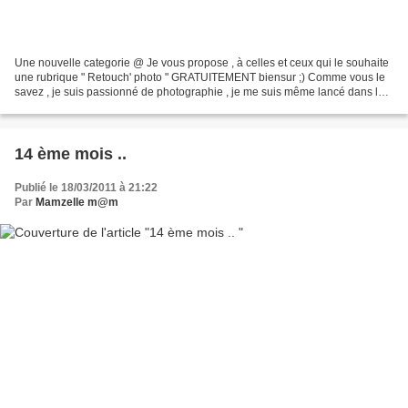
Une nouvelle categorie @ Je vous propose , à celles et ceux qui le souhaite
une rubrique " Retouch' photo " GRATUITEMENT biensur ;) Comme vous le
savez , je suis passionné de photographie , je me suis même lancé dans la
photo amateur , debutante , mais...
14 ème mois ..
Publié le 18/03/2011 à 21:22
Par
Mamzelle m@m