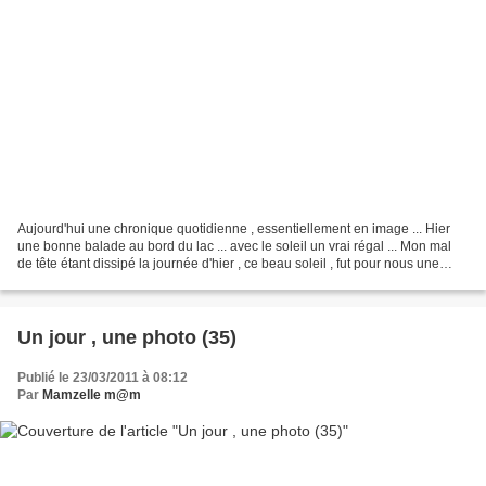
Aujourd'hui une chronique quotidienne , essentiellement en image ... Hier
une bonne balade au bord du lac ... avec le soleil un vrai régal ... Mon mal
de tête étant dissipé la journée d'hier , ce beau soleil , fut pour nous une
bonne journée ! Mes 2 grands...
Un jour , une photo (35)
Publié le 23/03/2011 à 08:12
Par
Mamzelle m@m