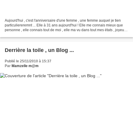
Aujourd'hui , c'est l'anniversaire d'une femme , une femme auquel je tien
particuliereremnt ... Elle à 31 ans aujourd'hui ! Elle me connais mieux que
personne , elle connais tout de moi , elle ma vu dans tout mes états , joyeuse
, triste , en colère ,...
Derrière la toile , un Blog ...
Publié le 25/11/2010 à 15:37
Par
Mamzelle m@m