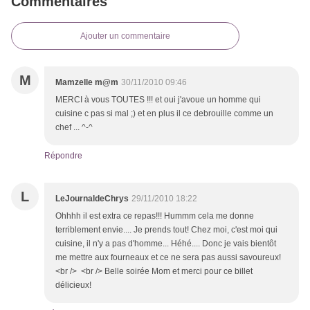
Commentaires
Ajouter un commentaire
M
Mamzelle m@m
30/11/2010 09:46
MERCI à vous TOUTES !!! et oui j'avoue un homme qui
cuisine c pas si mal ;) et en plus il ce debrouille comme un
chef ... ^-^
Répondre
L
LeJournaldeChrys
29/11/2010 18:22
Ohhhh il est extra ce repas!!! Hummm cela me donne
terriblement envie.... Je prends tout! Chez moi, c'est moi qui
cuisine, il n'y a pas d'homme... Héhé.... Donc je vais bientôt
me mettre aux fourneaux et ce ne sera pas aussi savoureux!
<br /> <br /> Belle soirée Mom et merci pour ce billet
délicieux!