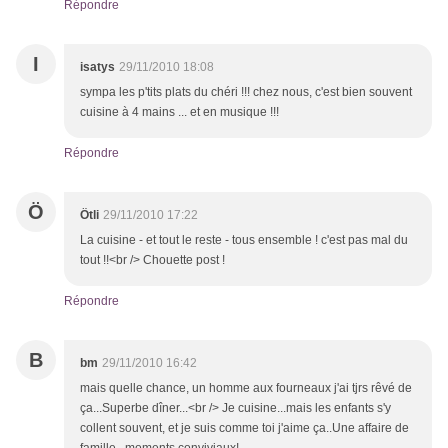
Répondre
I
isatys
29/11/2010 18:08
sympa les p'tits plats du chéri !!! chez nous, c'est bien souvent
cuisine à 4 mains ... et en musique !!!
Répondre
Ö
Ötli
29/11/2010 17:22
La cuisine - et tout le reste - tous ensemble ! c'est pas mal du
tout !!<br /> Chouette post !
Répondre
B
bm
29/11/2010 16:42
mais quelle chance, un homme aux fourneaux j'ai tjrs rêvé de
ça...Superbe dîner...<br /> Je cuisine...mais les enfants s'y
collent souvent, et je suis comme toi j'aime ça..Une affaire de