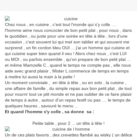
Chez nous , en cuisine , c'est tout l'monde qui s'y colle ....
l'homme aime nous concocter de bon petit plat , pour nous , dans
le quotidien , ou juste pour une soirée en tête à tête , lors d'une
occasion , c'est souvent lui qui met son tablier et qui souvent me
surprend , un fin cordon bleu OUI ... j'ai un homme qui cuisine et
qui cuisine super bien quand il veu ! Alors chez nous , c'est LUI
ou MOI , ou parfois ensemble , qu'on prepare de bon petit plat ...
et même Mamzelle C , quand le temps ne compte pas , elle nous
aide avec grand plaisir , Mister L commence de temps en temps
à mettre lui aussi la main à la patte !
Un moment conviviale , en tête à tête , ou en solo , la cuisine ,
une affaire de famille , du simple repas aux bon petit plat , de tout
pour nourrir tout ce ptit monde et ne pas oublier de ce faire plaisir
de temps à autre , autour d'un repas festif ou pas .... le temps de
quelques heures , savouré le menu ...
Et quand l'homme s'y colle , sa donne sa :
Petite table , pour 2 ... un tête à tête !
Un de ces plats favoris , des crevettes flambé au wisky ( un délice