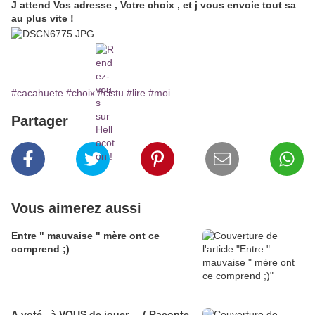
J attend Vos adresse , Votre choix , et j vous envoie tout sa
au plus vite !
#cacahuete
#choix
#cistu
#lire
#moi
Partager
Vous aimerez aussi
Entre " mauvaise " mère ont ce
comprend ;)
A voté , à VOUS de jouer ... ( Raconte