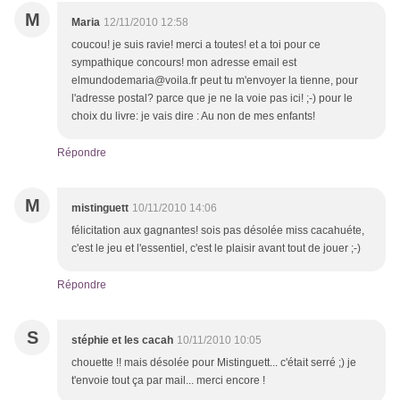
M
Maria
12/11/2010 12:58
coucou! je suis ravie! merci a toutes! et a toi pour ce
sympathique concours! mon adresse email est
elmundodemaria@voila.fr peut tu m'envoyer la tienne, pour
l'adresse postal? parce que je ne la voie pas ici! ;-) pour le
choix du livre: je vais dire : Au non de mes enfants!
Répondre
M
mistinguett
10/11/2010 14:06
félicitation aux gagnantes! sois pas désolée miss cacahuéte,
c'est le jeu et l'essentiel, c'est le plaisir avant tout de jouer ;-)
Répondre
S
stéphie et les cacah
10/11/2010 10:05
chouette !! mais désolée pour Mistinguett... c'était serré ;) je
t'envoie tout ça par mail... merci encore !