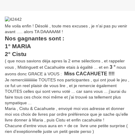
Me voila enfin ! Désolé , toute mes excuses , je n'ai pas pu venir
avant ..... alors TA DAAAAAM !
Nos gagnantes sont :
1° MARIA
2° Cistu
( que nous savions déja apres la 2 eme sélections , et rappeler
3 °
vous , Mistinguett et Cacahuète etais à égalité ... et en
nous
Miss CACAHUETE !!!!
avons donc GRACE à VOUS :
Je remerciiiiiiiiiiiie TOUTES nos participantes , qui ont joué le jeu ,
ce fut un reel plaisir de vous lire , et je remercie également
TOUTES celles qui sont venu voté ... car sans vous ... j'aurai du
faire tous ces choix moi même et j'ai trouvé sa tellement plus
sympatique ...
Maria , Cistu & Cacahuete , envoyé moi vos adresse et donner
moi vos choix de livres par ordre préférence que je sache qu'elle
livre donner à Maria , puis Cistu et enfin cacahuète !
Chacune d'entre vous aura en + de ce livre une petite surprise (
rien d'exeptionnelle juste un petit geste perso )