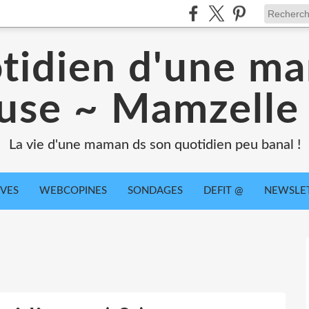
tidien d'une m
use ~ Mamzell
La vie d'une maman ds son quotidien peu banal !
IVES
WEBCOPINES
SONDAGES
DEFIT @
NEWSLE