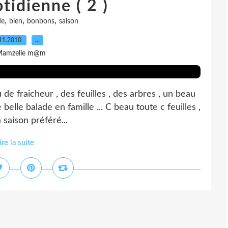
tidienne ( 2 )
,
,
,
de
bien
bonbons
saison
11.2010
…
Mamzelle m@m
u de fraicheur , des feuilles , des arbres , un beau
lle balade en famille ... C beau toute c feuilles ,
 saison préféré...
ire la suite