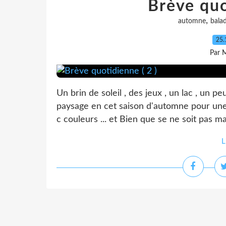
Brève quo
,
automne
bala
25.
Par 
Un brin de soleil , des jeux , un lac , un pe
paysage en cet saison d'automne pour une be
c couleurs ... et Bien que se ne soit pas ma
L