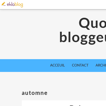
Quo
blogge
ACCEUIL
CONTACT
ARCH
automne