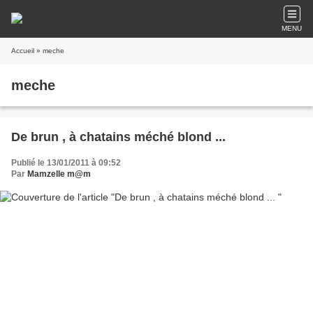
MENU
Accueil
» meche
meche
De brun , à chatains méché blond ...
Publié le 13/01/2011 à 09:52
Par
Mamzelle m@m