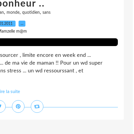
bonheur ..
,
,
,
an
monde
quotidien
sans
01.2011
…
Mamzelle m@m
urcer , limite encore en week end ...
.. de ma vie de maman !! Pour un wd super
ns stress ... un wd ressourssant , et
ire la suite