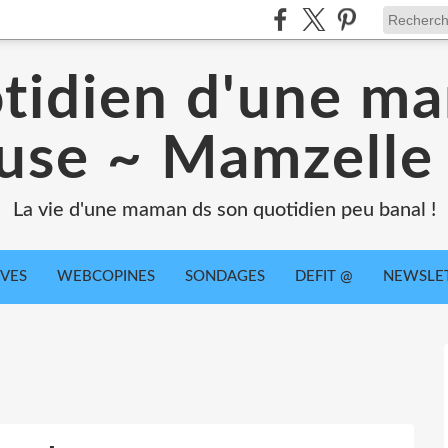
tidien d'une m
use ~ Mamzell
La vie d'une maman ds son quotidien peu banal !
IVES
WEBCOPINES
SONDAGES
DEFIT @
NEWSLE