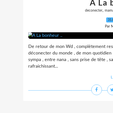
A La 
,
deconecter
mam
31.
Par 
De retour de mon Wd , complètement resso
déconecter du monde , de mon quotidien .
sympa , entre nana , sans prise de tête , sa
rafraichissant...
L