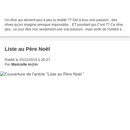
Un rêve qui devient peu à peu la réalité ?? Ont à tous une passion , des
rêves qu'on imagine presque impossible .. ET pourtant qui C'est ?? Ce rêve
peu , un jour être non seulement une vrai passion , mais sortir de l'ombre et
devenir un reel plaisir au...
Liste au Père Noël
Publié le 25/11/2010 à 20:27
Par
Mamzelle m@m