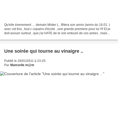
Qu'elle évenement .... demain Mister L , fêtera son anniv (anniv du 16.01. )
avec cet fois , tout c copains d'école , une grande premiere pour lui !!!! Et je
doit avouer surtout , que j'ai HATE de le voir entouré de ces amies , mais
surtout de Miss P...
Une soirée qui tourne au vinaigre ..
Publié le 26/01/2011 à 23:25
Par
Mamzelle m@m