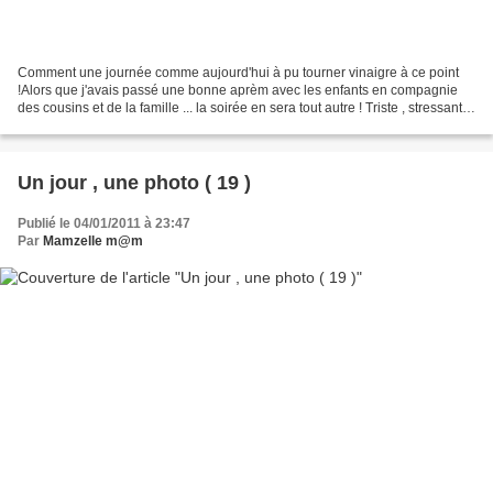
Comment une journée comme aujourd'hui à pu tourner vinaigre à ce point
!Alors que j'avais passé une bonne aprèm avec les enfants en compagnie
des cousins et de la famille ... la soirée en sera tout autre ! Triste , stressante
, énervante et merdique !...
Un jour , une photo ( 19 )
Publié le 04/01/2011 à 23:47
Par
Mamzelle m@m